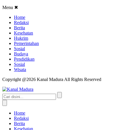
Menu
✖
Home
Redaksi
Berita
Kesehatan
Hukrim
Pemerintahan
Sosial
Budaya
Pendidikan
Sosial
Wisata
Copyright @2026 Kanal Madura All Rights Reserved
Home
Redaksi
Berita
Kesehatan