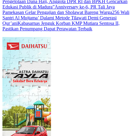
Pengelolaan Dana Haji, Anggota DPR RI dan BPKH Gencarkan
Edukasi Publik di Madura”
Anniversary ke-6, PR Tali Jaya
Pamekasan Gelar Pengajian dan Sholawat Bareng Warga
256 Wali
Santri Al Mujtama’ Dalami Metode Tilawati Demi Generasi
Qur’ani
Kabasarnas Jenguk Korban KMP Mutiara Sentosa II,
Pastikan Penumpang Dapat Perawatan Terbaik