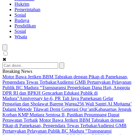
Hukrim
Pemerintahan
Sosial
Budaya
Pendidikan
Sosial
Wisata
✖
Breaking News
Motor Bawa Jeriken BBM Tabrakan dengan Pikap di Pamekasan,
Pengendara Tewas Terbakar
Audiensi GMB Pertanyakan Pelayanan
Publik BC Madura
“Transparansi Pengelolaan Dana Haji, Anggota
DPR RI dan BPKH Gencarkan Edukasi Publik di
Madura”
Anniversary ke-6, PR Tali Jaya Pamekasan Gelar
Pengajian dan Sholawat Bareng Warga
256 Wali Santri Al Mujtama’
Dalami Metode Tilawati Demi Generasi Qur’ani
Kabasarnas Jenguk
Korban KMP Mutiara Sentosa II, Pastikan Penumpang Dapat
Perawatan Terbaik
Motor Bawa Jeriken BBM Tabrakan dengan
Pikap di Pamekasan, Pengendara Tewas Terbakar
Audiensi GMB
Pertanyakan Pelayanan Publik BC Madura
“Transparansi