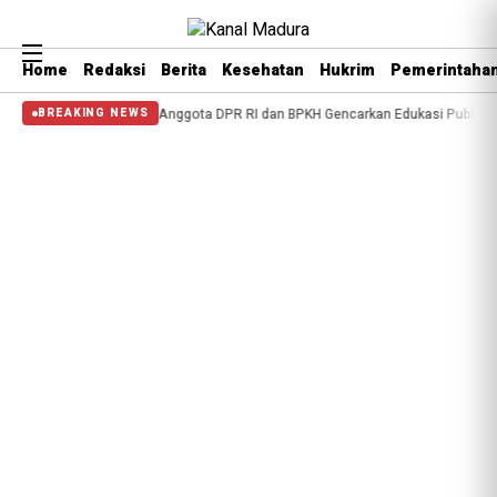
Home
Redaksi
Berita
Kesehatan
Hukrim
Pemerintaha
 Haji, Anggota DPR RI dan BPKH Gencarkan Edukasi Publik di Madura”
Anniv
BREAKING NEWS