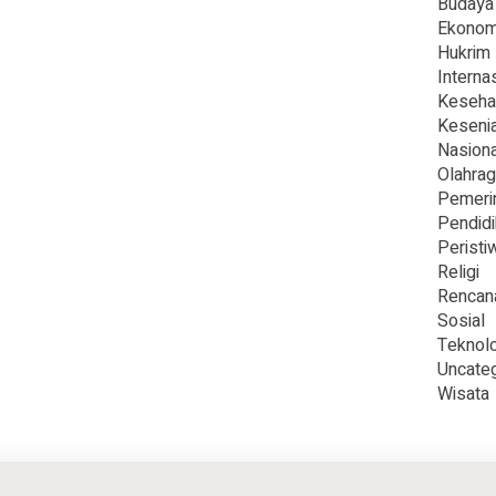
Budaya
Ekonom
Hukrim
Interna
Keseha
Keseni
Nasiona
Olahra
Pemeri
Pendid
Peristi
Religi
Rencan
Sosial
Teknolo
Uncate
Wisata