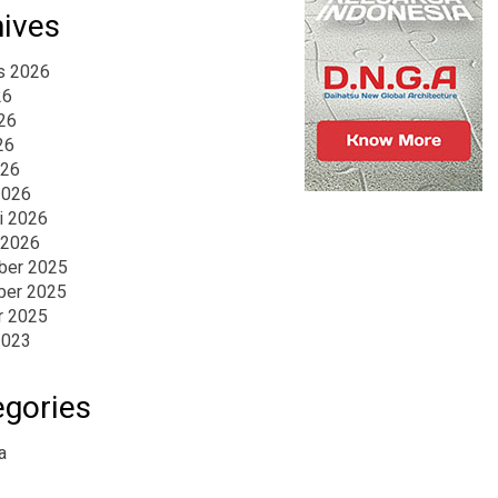
hives
s 2026
26
26
26
026
2026
i 2026
 2026
er 2025
er 2025
r 2025
2023
egories
a