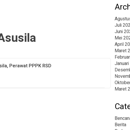
Arc
Agustu
Juli 20
Juni 20
Asusila
Mei 20
April 2
Maret 
Februar
Januari
ila, Perawat PPPK RSD
Desemb
Novemb
Oktobe
Maret 
Cat
Bencan
Berita