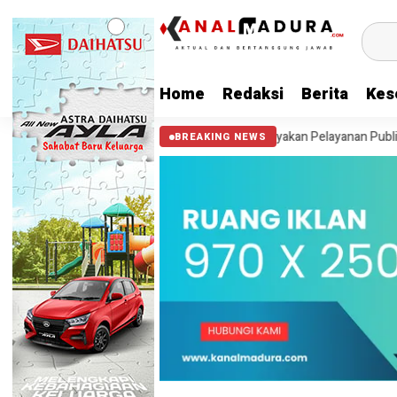
Home
Redaksi
Berita
Kes
 Tewas Terbakar
Audiensi GMB Pertanyakan Pelayanan Publik BC M
BREAKING NEWS
HEADLINE
Rekam CCTV Bongkar Kasus 
Noer Dipenjara
8 bulan ago yang lalu