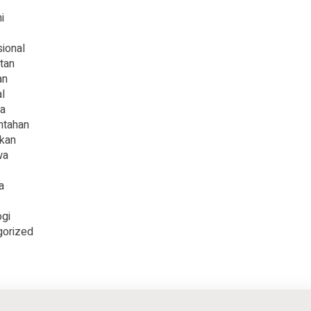
i
sional
tan
an
l
ga
ntahan
ikan
wa
a
gi
gorized