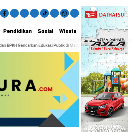
Pendidikan
Sosial
Wisata
KH Gencarkan Edukasi Publik di Madura”
Anniversary ke-6, PR Tali 