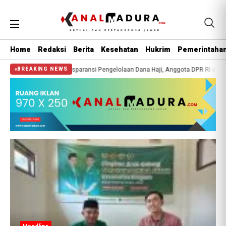
Home
Redaksi
Berita
Kesehatan
Hukrim
Pemerintaha
 BC Madura
“Transparansi Pengelolaan Dana Haji, Anggota DPR RI dan BPKH 
BREAKING NEWS