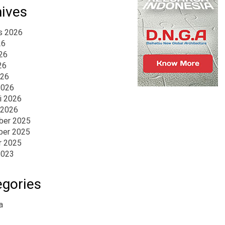
hives
s 2026
26
26
26
026
2026
i 2026
 2026
er 2025
er 2025
r 2025
2023
egories
a