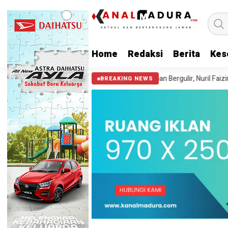
Home
Redaksi
Berita
Kes
 Sepeda Motor*
Estafet Kepemimpinan Bergulir, Nuril Faizin-Lathy
BREAKING NEWS
HEADLINE
BPBD Sampang Salurkan Bantu
di Desa Nyeloh
7 bulan ago yang lalu