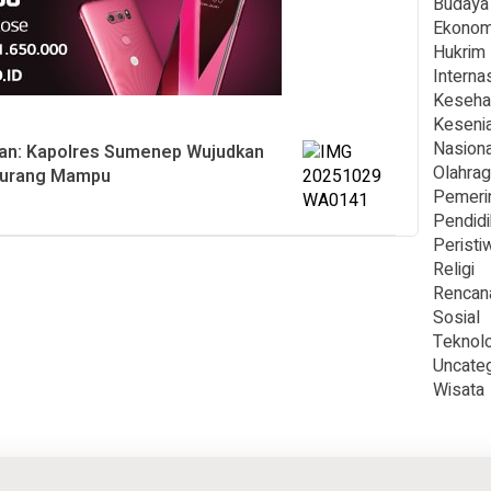
Budaya
Ekonom
Hukrim
Interna
Keseha
Keseni
Nasiona
aan: Kapolres Sumenep Wujudkan
Olahra
Kurang Mampu
Pemeri
Pendid
Peristi
Religi
Rencan
Sosial
Teknolo
Uncate
Wisata