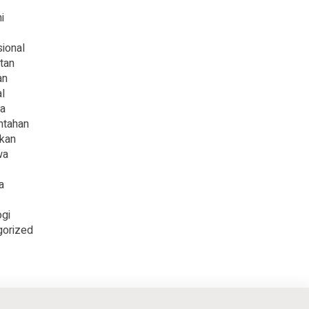
i
sional
tan
an
l
ga
ntahan
ikan
wa
a
gi
gorized