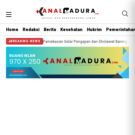
Home
Redaksi
Berita
Kesehatan
Hukrim
Pemerintaha
aya Pamekasan Gelar Pengajian dan Sholawat Bareng Warga
256 Wali Santri 
BREAKING NEWS