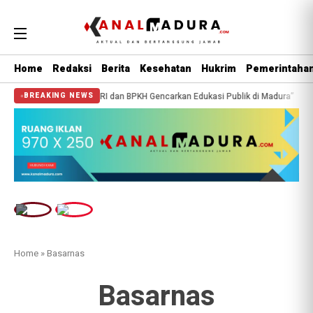
Home
Redaksi
Berita
Kesehatan
Hukrim
Pemerintaha
a Haji, Anggota DPR RI dan BPKH Gencarkan Edukasi Publik di Madura”
Anni
BREAKING NEWS
Home
»
Basarnas
Basarnas