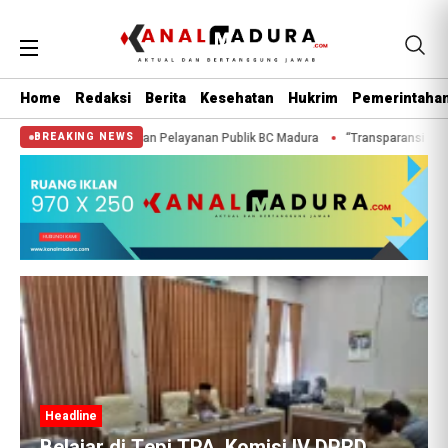
Home
Redaksi
Berita
Kesehatan
Hukrim
Pemerintaha
ensi GMB Pertanyakan Pelayanan Publik BC Madura
“Transparansi Pengelol
BREAKING NEWS
Headline
Belajar di Tepi TPA, Komisi IV DPRD