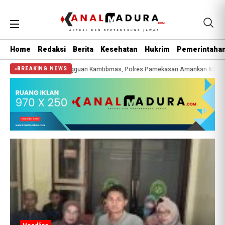
Home
Redaksi
Berita
Kesehatan
Hukrim
Pemerintaha
i Balap Liar dan Gangguan Kamtibmas, Polres Pamekasan Amankan 62 Unit Sep
BREAKING NEWS