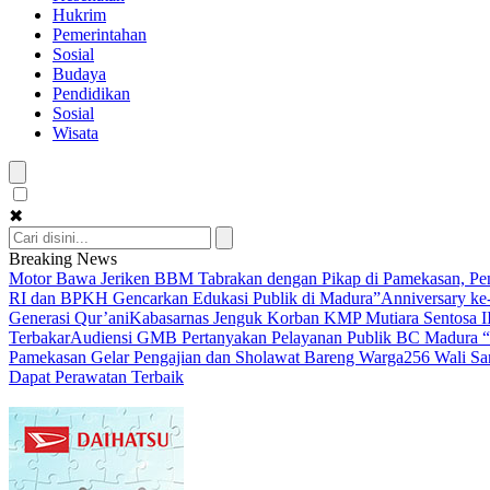
Hukrim
Pemerintahan
Sosial
Budaya
Pendidikan
Sosial
Wisata
✖
Breaking News
Motor Bawa Jeriken BBM Tabrakan dengan Pikap di Pamekasan, Pe
RI dan BPKH Gencarkan Edukasi Publik di Madura”
Anniversary ke
Generasi Qur’ani
Kabasarnas Jenguk Korban KMP Mutiara Sentosa II
Terbakar
Audiensi GMB Pertanyakan Pelayanan Publik BC Madura
Pamekasan Gelar Pengajian dan Sholawat Bareng Warga
256 Wali Sa
Dapat Perawatan Terbaik