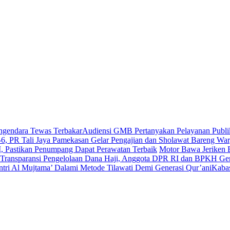
ngendara Tewas Terbakar
Audiensi GMB Pertanyakan Pelayanan Pub
-6, PR Tali Jaya Pamekasan Gelar Pengajian dan Sholawat Bareng Wa
, Pastikan Penumpang Dapat Perawatan Terbaik
Motor Bawa Jeriken 
“Transparansi Pengelolaan Dana Haji, Anggota DPR RI dan BPKH Gen
ntri Al Mujtama’ Dalami Metode Tilawati Demi Generasi Qur’ani
Kabas