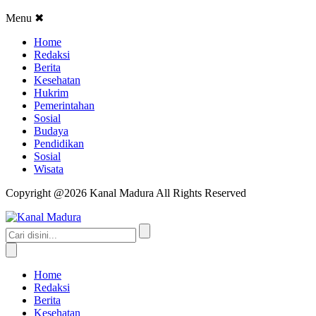
Menu
✖
Home
Redaksi
Berita
Kesehatan
Hukrim
Pemerintahan
Sosial
Budaya
Pendidikan
Sosial
Wisata
Copyright @2026 Kanal Madura All Rights Reserved
Home
Redaksi
Berita
Kesehatan