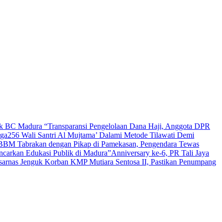
lik BC Madura
“Transparansi Pengelolaan Dana Haji, Anggota DPR
rga
256 Wali Santri Al Mujtama’ Dalami Metode Tilawati Demi
BBM Tabrakan dengan Pikap di Pamekasan, Pengendara Tewas
carkan Edukasi Publik di Madura”
Anniversary ke-6, PR Tali Jaya
arnas Jenguk Korban KMP Mutiara Sentosa II, Pastikan Penumpang