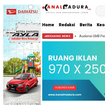
Home
Redaksi
Berita
Kes
 Pengendara Tewas Terbakar
Audiensi GMB Pertanyakan Pelayanan 
BREAKING NEWS