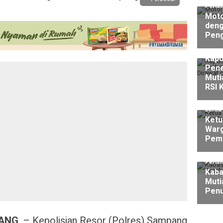
Perist
Moto
deng
Peng
Perist
Kapo
Pene
Muti
RSI 
Berita
Ketu
Warg
Pem
Perist
Kaba
Muti
Penu
ANG
– Kepolisian Resor (Polres) Sampang