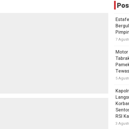
Pos
Estaf
Bergul
Pimpi
7 Agust
Motor
Tabrak
Pamek
Tewas
5 Agust
Kapol
Langs
Korba
Sentos
RSI Ka
3 Agust