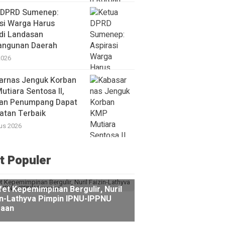
 DPRD Sumenep:
si Warga Harus
di Landasan
ngunan Daerah
2026
arnas Jenguk Korban
tiara Sentosa II,
kan Penumpang Dapat
atan Terbaik
us 2026
t Populer
fet Kepemimpinan Bergulir, Nuril
in-Lathyva Pimpin IPNU-IPPNU
gaan