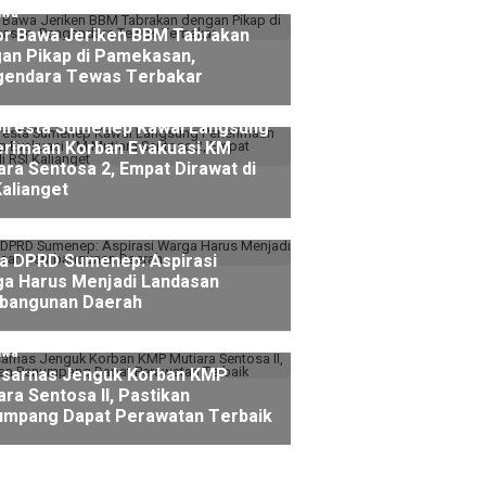
iwa
r Bawa Jeriken BBM Tabrakan
an Pikap di Pamekasan,
endara Tewas Terbakar
iwa
lresta Sumenep Kawal Langsung
rimaan Korban Evakuasi KM
ara Sentosa 2, Empat Dirawat di
Kalianget
a DPRD Sumenep: Aspirasi
a Harus Menjadi Landasan
bangunan Daerah
iwa
sarnas Jenguk Korban KMP
ara Sentosa II, Pastikan
mpang Dapat Perawatan Terbaik