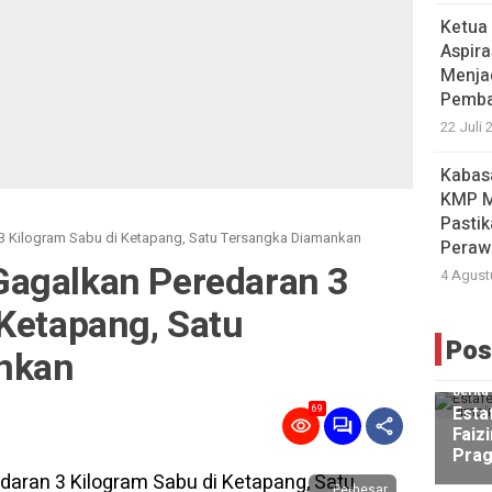
Ketua
Aspira
Menja
Pemba
22 Juli 
Kabas
KMP Mu
Pasti
3 Kilogram Sabu di Ketapang, Satu Tersangka Diamankan
Peraw
agalkan Peredaran 3
4 Agust
 Ketapang, Satu
Pos
nkan
Berita
Esta
69
Faiz
Pra
Perbesar