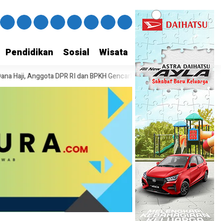
Pendidikan
Sosial
Wisata
R RI dan BPKH Gencarkan Edukasi Publik di Madura”
Anniversary ke-