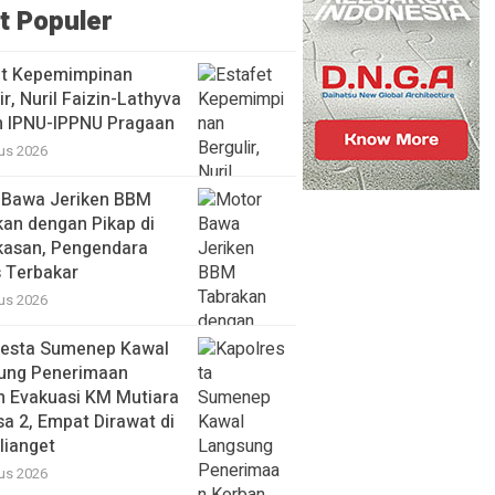
t Populer
et Kepemimpinan
ir, Nuril Faizin-Lathyva
n IPNU-IPPNU Pragaan
us 2026
 Bawa Jeriken BBM
an dengan Pikap di
asan, Pengendara
 Terbakar
us 2026
resta Sumenep Kawal
ung Penerimaan
n Evakuasi KM Mutiara
a 2, Empat Dirawat di
lianget
us 2026