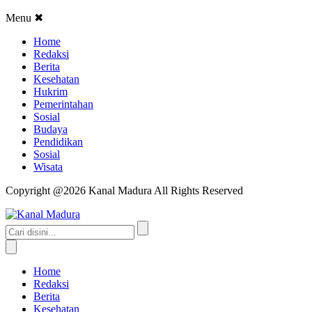
Menu
✖
Home
Redaksi
Berita
Kesehatan
Hukrim
Pemerintahan
Sosial
Budaya
Pendidikan
Sosial
Wisata
Copyright @2026 Kanal Madura All Rights Reserved
Home
Redaksi
Berita
Kesehatan