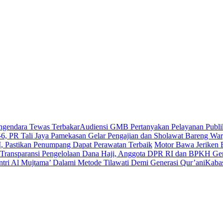
ngendara Tewas Terbakar
Audiensi GMB Pertanyakan Pelayanan Pub
-6, PR Tali Jaya Pamekasan Gelar Pengajian dan Sholawat Bareng Wa
, Pastikan Penumpang Dapat Perawatan Terbaik
Motor Bawa Jeriken 
“Transparansi Pengelolaan Dana Haji, Anggota DPR RI dan BPKH Gen
ntri Al Mujtama’ Dalami Metode Tilawati Demi Generasi Qur’ani
Kabas