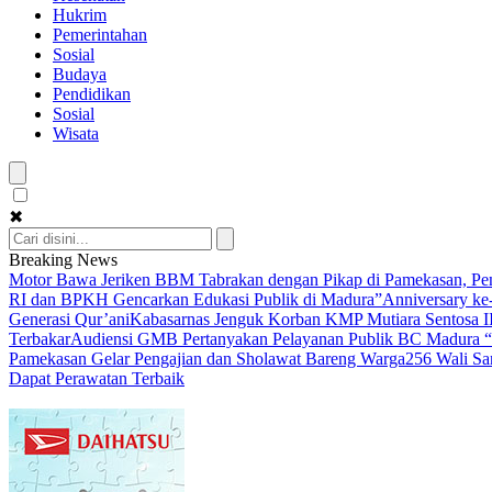
Hukrim
Pemerintahan
Sosial
Budaya
Pendidikan
Sosial
Wisata
✖
Breaking News
Motor Bawa Jeriken BBM Tabrakan dengan Pikap di Pamekasan, Pe
RI dan BPKH Gencarkan Edukasi Publik di Madura”
Anniversary ke
Generasi Qur’ani
Kabasarnas Jenguk Korban KMP Mutiara Sentosa II
Terbakar
Audiensi GMB Pertanyakan Pelayanan Publik BC Madura
Pamekasan Gelar Pengajian dan Sholawat Bareng Warga
256 Wali Sa
Dapat Perawatan Terbaik