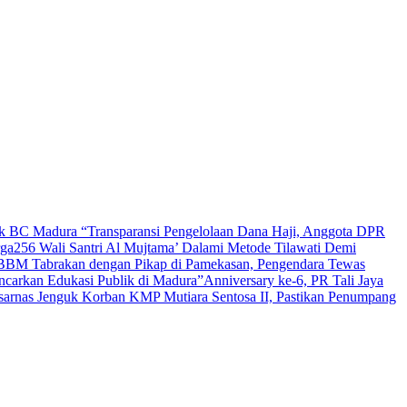
lik BC Madura
“Transparansi Pengelolaan Dana Haji, Anggota DPR
rga
256 Wali Santri Al Mujtama’ Dalami Metode Tilawati Demi
BBM Tabrakan dengan Pikap di Pamekasan, Pengendara Tewas
carkan Edukasi Publik di Madura”
Anniversary ke-6, PR Tali Jaya
arnas Jenguk Korban KMP Mutiara Sentosa II, Pastikan Penumpang