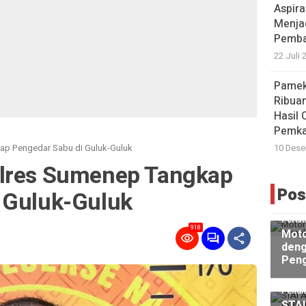
Aspira
Menja
Pemba
22 Juli 
Pamek
Ribuan
Hasil 
Pemk
ap Pengedar Sabu di Guluk-Guluk
10 Dese
olres Sumenep Tangkap
Pos
 Guluk-Guluk
Perist
918
Moto
deng
Peng
Pendi
STAI