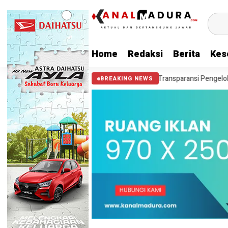
Home
Redaksi
Berita
Kes
an Publik BC Madura
“Transparansi Pengelolaan Dana Haji, Anggota
BREAKING NEWS