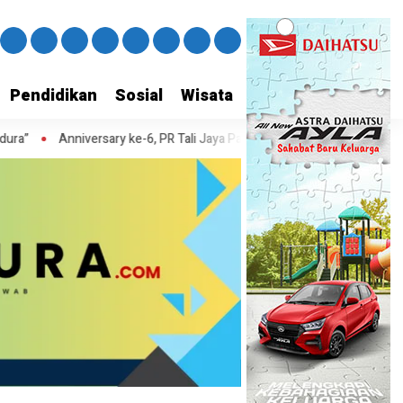
Pendidikan
Sosial
Wisata
 ke-6, PR Tali Jaya Pamekasan Gelar Pengajian dan Sholawat Bareng War