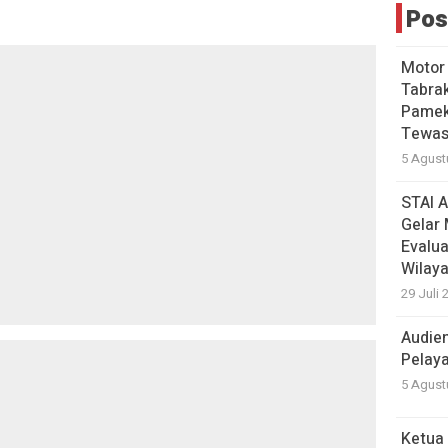
Pos
Motor
Tabrak
Pamek
Tewas
5 Agust
STAI 
Gelar 
Evalua
Wilay
29 Juli 
Audie
Pelay
5 Agust
Ketua