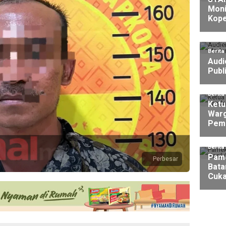
Moni
Kope
Berita
Audi
Publ
Berita
Ketu
Warg
Pem
Berita
Pame
Perbesar
Bata
Cuka