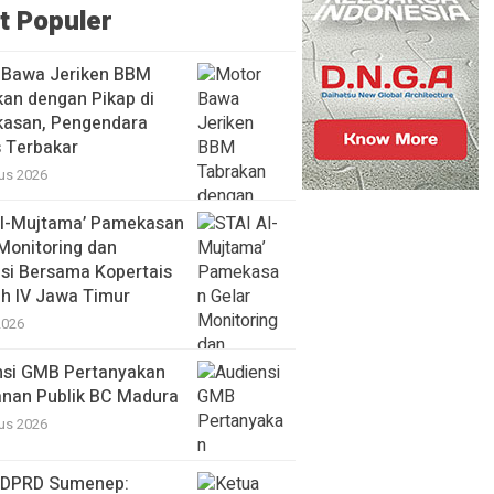
t Populer
 Bawa Jeriken BBM
an dengan Pikap di
asan, Pengendara
 Terbakar
us 2026
Al-Mujtama’ Pamekasan
Monitoring dan
si Bersama Kopertais
ah IV Jawa Timur
2026
nsi GMB Pertanyakan
anan Publik BC Madura
us 2026
 DPRD Sumenep: