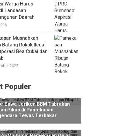
si Warga Harus
di Landasan
ngunan Daerah
2026
asan Musnahkan
 Batang Rokok Ilegal
Operasi Bea Cukai dan
ab
mber 2025
t Populer
iwa
r Bawa Jeriken BBM Tabrakan
an Pikap di Pamekasan,
endara Tewas Terbakar
dikan
 Al-Mujtama’ Pamekasan Gelar