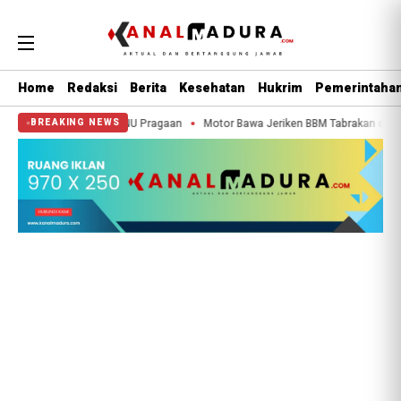
Home
Redaksi
Berita
Kesehatan
Hukrim
Pemerintaha
 IPNU-IPPNU Pragaan
Motor Bawa Jeriken BBM Tabrakan dengan Pikap di Pa
BREAKING NEWS